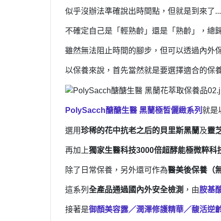
似乎沒辦法準確說出時間點，但就是到來了.....
不確定自己是「輕熟齡」還是「熟齡」，總
雖然無法阻止時間的腳步，但可以透過內外
以保養來說，首先當然就是要選擇適合的保
PolySacch醣醣生醫 黑蘭極皙儷緻系列
就是
選用
珍稀的花中抗老之后的貝里斯黑蘭
及
靈
再加上
獨家生醫科技3000倍超酵能極微粹科
除了日常保養，另外還可作為
醫美後保養（
這系列
全產品通過國內外安全檢測
，由
胺基
接著是
御顏美容露／潤澤修護精華／馥活逆