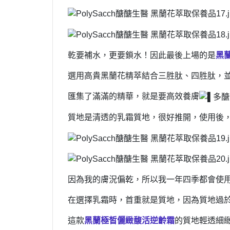
乾要補水，更要鎖水！因此最後上場的是
黑
選用高貴黑蘭花精萃結合三胜肽、四胜肽，並
匯集了滿滿的精華，就是要高效養膚
質地是清透的乳霜質地，很好推開，使用後
因為我的膚況偏乾，所以我一年四季都會使
在選擇乳霜時，首重就是質地，因為質地過
這款
黑蘭極皙儷緻馥活逆齡霜
的質地輕透細