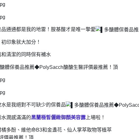
產品通通都是我的地雷！胺基酸才是唯一摯愛
，初印象就大加分！
溫和清潔的同時保有補水
妝水是我絕對不可缺少的保養品
到水潤感滿滿的
黑蘭極皙儷緻御顏美容露
上場啦！
橘多酚、維他命B3和金盞花、仙人掌萃取物等植萃