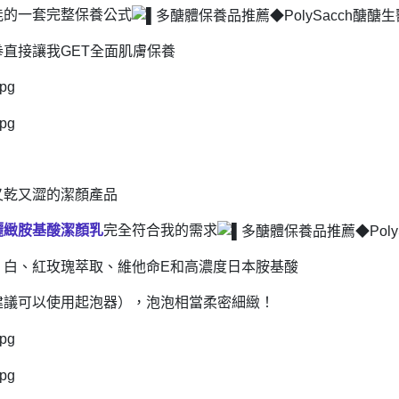
能的一套完整保養公式
直接讓我GET全面肌膚保養
！
又乾又澀的潔顏產品
儷緻胺基酸潔顏乳
完全符合我的需求
、白、紅玫瑰萃取、維他命E和高濃度日本胺基酸
建議可以使用起泡器），泡泡相當柔密細緻！