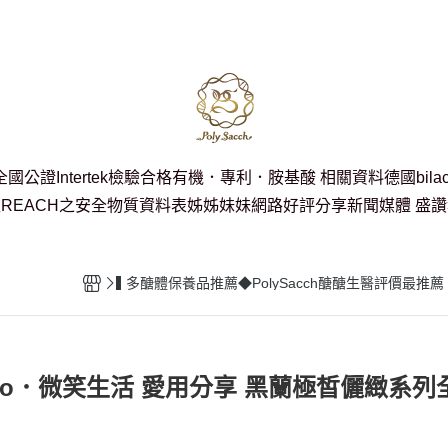
全國公證Intertek檢驗合格
有機．專利．胺基酸 相關資料
德國bil
REACH之安全物質資料表
姊姊妹妹網路好評分享
新聞媒體 盛
▌多醣體保養品推薦◆PolySacch醣醣生醫評價
Chiao．微笑生活 愛用分享 黑蘭極皙儷緻系