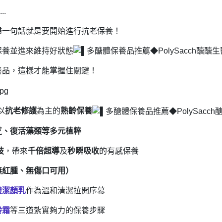
.
歸一句話就是要開始進行抗老保養！
保養並進來維持好狀態
養品，這樣才能掌握住關鍵！
以
抗老修護
為主的
熟齡保養
芝、復活藻類等多元植粹
技
，帶來
千倍超導
及
秒瞬吸收
的有感保養
無紅腫、無傷口可用）
酸潔顏乳
作為溫和清潔拉開序幕
齡霜
等三道紮實夠力的保養步驟