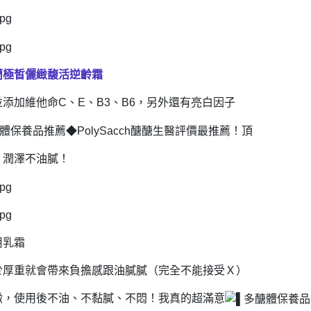
蘭極皙儷緻馥活逆齡霜
添加維他命C、E、B3、B6，另外還有亮白因子
，潤澤不油膩！
用乳霜
於厚重就會帶來負擔感跟油膩膩（完全不能接受Ｘ）
緻，使用後不油、不黏膩、不悶！我真的超滿意