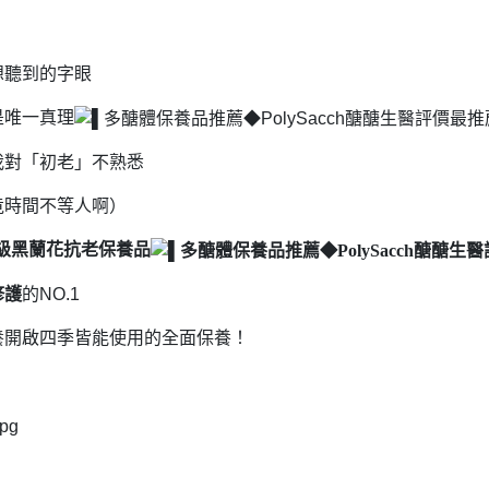
想聽到的字眼
是唯一真理
我對「初老」不熟悉
竟時間不等人啊）
級黑蘭花抗老保養品
修護
的NO.1
養開啟
四季皆能使用的全面保養！