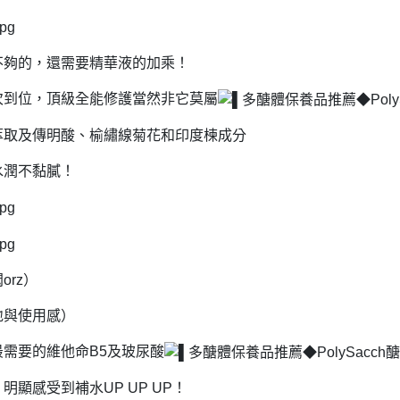
不夠的，還需要精華液的加乘！
次到位，頂級全能修護當然非它莫屬
萃取及傳明酸、榆繡線菊花和印度楝成分
水潤不黏膩！
rz）
地與使用感）
需要的維他命B5及玻尿酸
顯感受到補水UP UP UP！