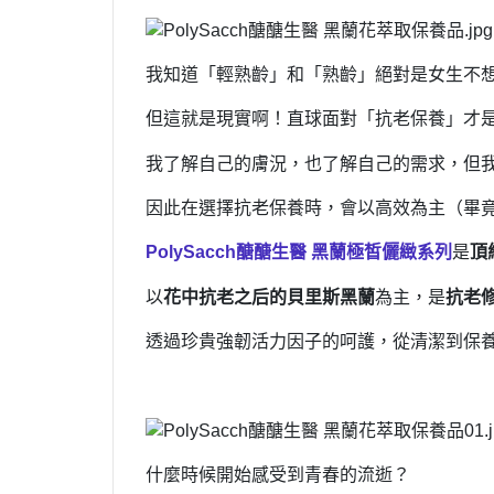
我知道「輕熟齡」和「熟齡」絕對是女生不
但這就是現實啊！直球面對「抗老保養」才
我了解自己的膚況，也了解自己的需求，但
因此在選擇
抗老保養時，會以高效為主（畢
PolySacch醣醣生醫 黑蘭極皙儷緻系列
是
頂
以
花中抗老之后的貝里斯黑蘭
為主，是
抗老
透過珍貴強韌活力因子的呵護，從清潔到保
什麼時候開始感受到青春的流逝？