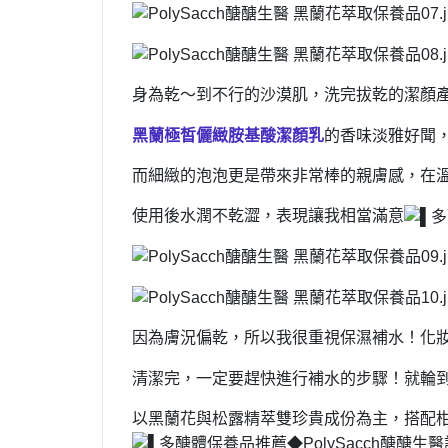
身為乾～到不行的沙漠肌，洗完拔乾的潔顏
黑蘭極皙儷緻胺基酸潔顏乳
的香味淡雅好聞
而細緻的泡泡更是帶來非常棒的親膚感，在
使用後水潤不乾澀，表現讓我相當滿意
因為膚況偏乾，所以我很重視保濕補水！化
清潔完，一定要趕快進行補水的步驟！就輪
以黑蘭花與松露精萃雙珍貴成份為主，搭配柑