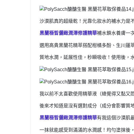
沙漠肌真的超級乾！光靠化妝水的補水力是
黑蘭極皙儷緻潤澤修護精華
補水鎖水養膚一
選用高貴黑蘭花精萃搭配柑橘多酚、生川蓮
質地水潤，延展性佳，秒瞬吸收！使用後，
我以前不太喜歡使用精華液（總覺得又黏又悶o
後來才知道是沒有選對成分（成分會影響質
黑蘭極皙儷緻潤澤修護精華
有我這個沙漠肌最
一抹就能感受到滿滿的水潤感！均勻塗抹後，明