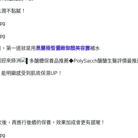
水潤不黏膩！
養，第一道就是用
黑蘭極皙儷緻御顏美容露
補水
刻迎來綠洲
能明顯感受到肌底保濕UP！
次後，再進行後續的保養，效果加成會更有感喔！